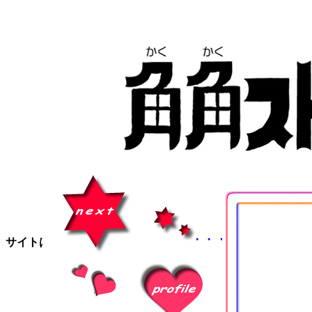
内
容
を
ス
キ
ッ
プ